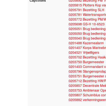
Capcodes
0205892 Bezetting PM 
0205815 Plotters Kop va
0205791 Bezetting SLH
0205781 Watertranspor
0205772 Bezetting PM/
0205698 GS-H 10-6523
0205051 Brug bediening
0205050 Brug bediening
0205040 Brug bediening
0201488 Kazernealarm
0201407 Korps Marinebr
0204521 Vrijwilligers
0205702 Bezetting Haak
0203750 Burgemeester
0201403 Commandant va
0205796 Slangenoprolap
0203751 Burgemeester s
0205712 Bezetting HW/
0205857 Decentrale Meld
0203753 Ambtenaar Open
0205807 Schuimblus con
0205882 verkenningsee