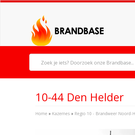
10-44 Den Helder
Home
»
Kazernes
»
Regio 10 - Brandweer Noord-