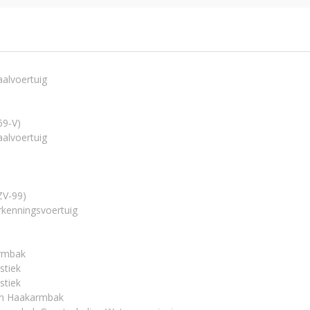
alvoertuig
69-V)
alvoertuig
ZV-99)
rkenningsvoertuig
rmbak
stiek
stiek
fen Haakarmbak