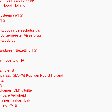
10-4402+NSA 10-4489
n Noord-Holland
tsysteem (WTS)
WTS
 Koopvaardersschutssluis
 Burgemeester Visserbrug
 Kooybrug
andweer (Bezetting TS)
armvoertuig HA
n dienst
paraat (SLOPA) Kop van Noord-Holland
taf
RV
kamer (DM) uitgifte
bare Veiligheid
tainer haakarmbak
nheid PM-BT