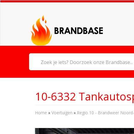
10-6332 Tankautos
Home
»
Voertuigen
»
Regio 10 - Brandweer Noord