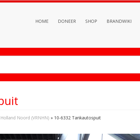
HOME
DONEER
SHOP
BRANDWIKI
puit
-Holland Noord (VRNHN)
»
10-6332 Tankautospuit