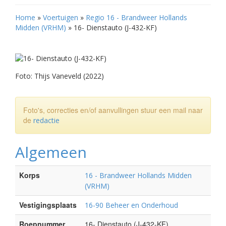
Home
»
Voertuigen
»
Regio 16 - Brandweer Hollands
Midden (VRHM)
»
16- Dienstauto (J-432-KF)
Foto: Thijs Vaneveld (2022)
Foto's, correcties en/of aanvullingen stuur een mail naar
de
redactie
Algemeen
Korps
16 - Brandweer Hollands Midden
(VRHM)
Vestigingsplaats
16-90 Beheer en Onderhoud
Roepnummer
16- Dienstauto (J-432-KF)