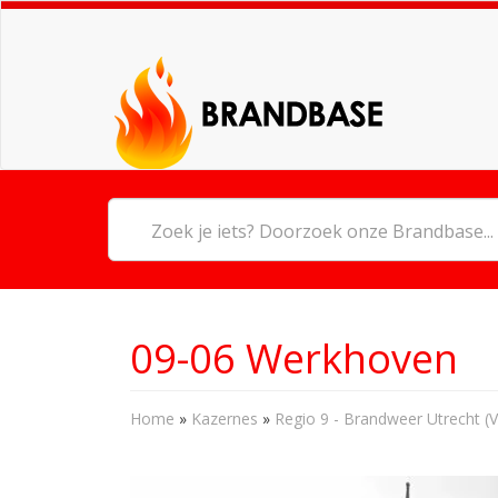
09-06 Werkhoven
Home
»
Kazernes
»
Regio 9 - Brandweer Utrecht (