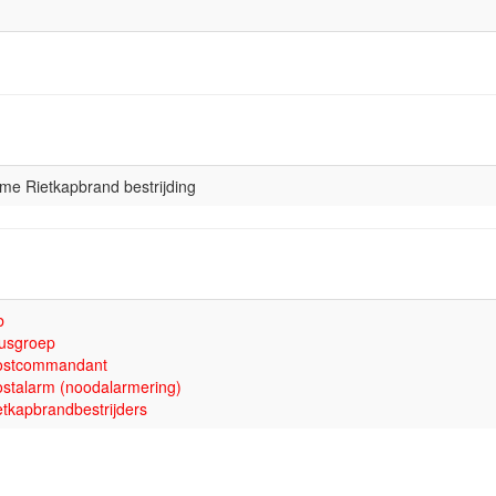
sme Rietkapbrand bestrijding
b
usgroep
ostcommandant
stalarm (noodalarmering)
tkapbrandbestrijders