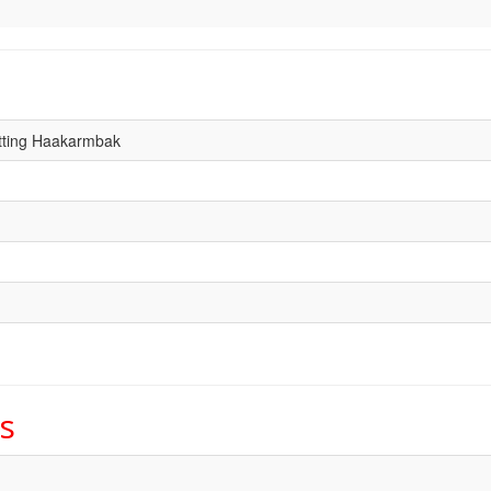
tting Haakarmbak
s