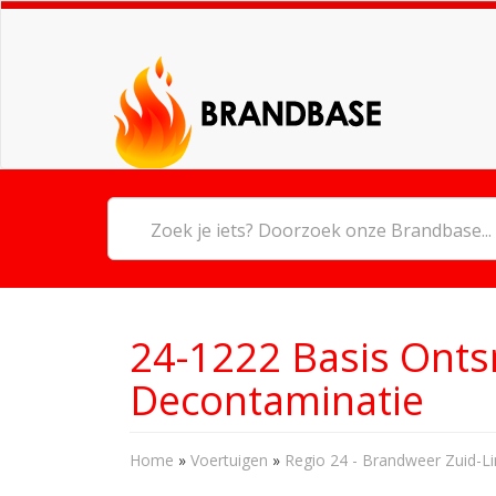
24-1222 Basis Ont
Decontaminatie
Home
»
Voertuigen
»
Regio 24 - Brandweer Zuid-L