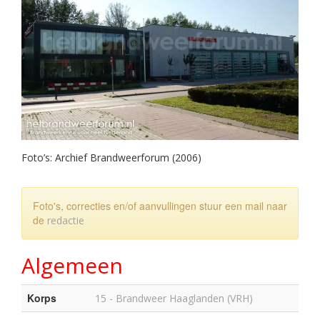
Foto’s: Archief Brandweerforum (2006)
Foto's, correcties en/of aanvullingen stuur een mail naar
de
redactie
Algemeen
Korps
15 - Brandweer Haaglanden (VRH)