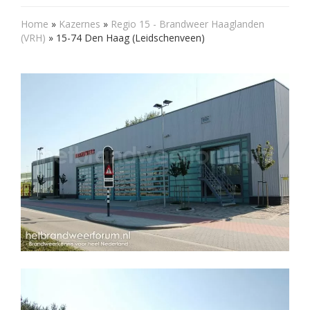
Home
»
Kazernes
»
Regio 15 - Brandweer Haaglanden
(VRH)
»
15-74 Den Haag (Leidschenveen)