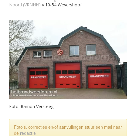
Noord (VRNHN)
»
10-54 Wevershoof
Foto: Ramon Versteeg
Foto's, correcties en/of aanvullingen stuur een mail naar
de
redactie