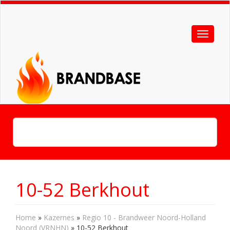
10-52 Berkhout
Home
»
Kazernes
»
Regio 10 - Brandweer Noord-Holland
Noord (VRNHN)
»
10-52 Berkhout