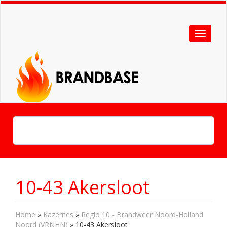
10-43 Akersloot
Home
»
Kazernes
»
Regio 10 - Brandweer Noord-Holland
Noord (VRNHN)
»
10-43 Akersloot