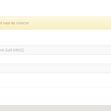
ail naar de
redactie
and-Zuid (VRGZ)