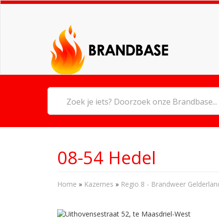
08-54 Hedel
Home
»
Kazernes
»
Regio 8 - Brandweer Gelderlan