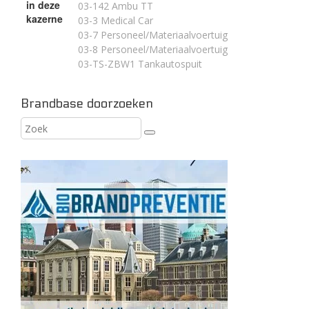
in deze
03-142 Ambu TT
kazerne
03-3 Medical Car
03-7 Personeel/Materiaalvoertuig
03-8 Personeel/Materiaalvoertuig
03-TS-ZBW1 Tankautospuit
Brandbase doorzoeken