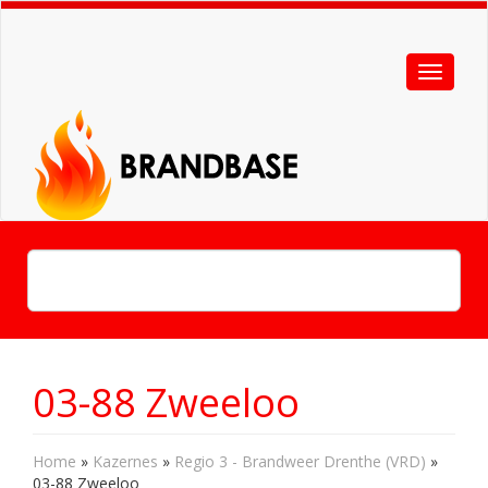
03-88 Zweeloo
Home
»
Kazernes
»
Regio 3 - Brandweer Drenthe (VRD)
»
03-88 Zweeloo