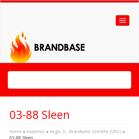
03-88 Sleen
Home
»
Kazernes
»
Regio 3 - Brandweer Drenthe (VRD)
»
03-88 Sleen