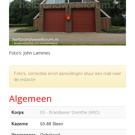
Foto’s: John Lammes
Foto's, correcties en/of aanvullingen stuur een mail naar
de
redactie
Algemeen
Korps
03 - Brandweer Drenthe (VRD)
Kazerne
03-88 Sleen
Voorganger
Onbekend