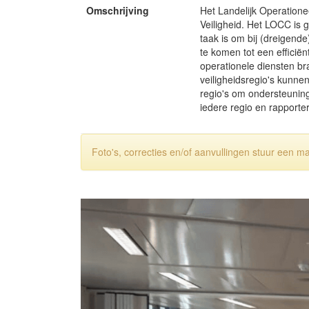
Omschrijving
Het Landelijk Operatione
Veiligheid. Het LOCC is g
taak is om bij (dreigend
te komen tot een effici
operationele diensten b
veiligheidsregio's kunn
regio's om ondersteuning 
iedere regio en rapporter
Foto's, correcties en/of aanvullingen stuur een m