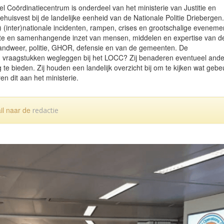
el Coördinatiecentrum is onderdeel van het ministerie van Justitie en
ehuisvest bij de landelijke eenheid van de Nationale Politie Driebergen
e) (inter)nationale incidenten, rampen, crises en grootschalige evenem
ënte en samenhangende inzet van mensen, middelen en expertise van d
randweer, politie, GHOR, defensie en van de gemeenten. De
en vraagstukken wegleggen bij het LOCC? Zij benaderen eventueel and
te bieden. Zij houden een landelijk overzicht bij om te kijken wat gebe
en dit aan het ministerie.
ail naar de
redactie