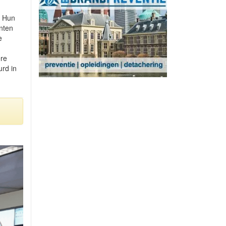
. Hun
enten
e
ere
urd in