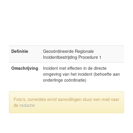
Definitie
Gecoördineerde Regionale
Incidentbestrijding Procedure 1
Omschrijving
Incident met effecten in de directe
omgeving van het incident (behoefte aan
onderlinge coördinatie)
Foto's, correcties en/of aanvullingen stuur een mail naar
de
redactie