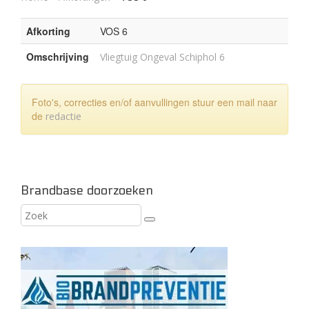
Afkorting
VOS 6
Omschrijving
Vliegtuig Ongeval Schiphol 6
Foto's, correcties en/of aanvullingen stuur een mail naar
de
redactie
Brandbase doorzoeken