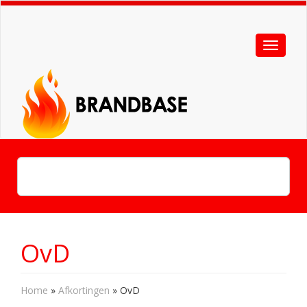
OvD
Home
»
Afkortingen
»
OvD